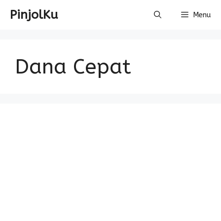
Skip
PinjolKu
Menu
to
content
Dana Cepat