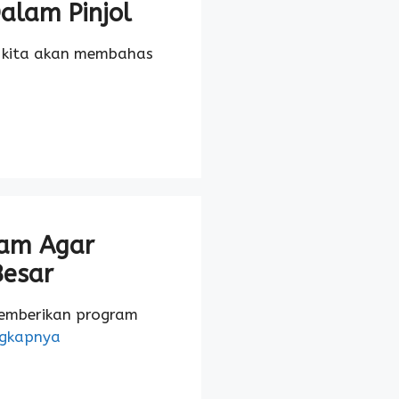
alam Pinjol
i kita akan membahas
jam Agar
Besar
memberikan program
ngkapnya