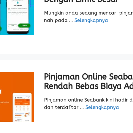
Mungkin anda sedang mencari pinja
nah pada …
Selengkapnya
Pinjaman Online Seab
Rendah Bebas Biaya A
Pinjaman online Seabank kini hadir
dan terdaftar …
Selengkapnya