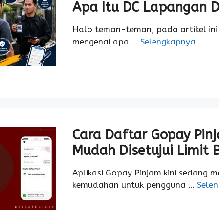
Apa Itu DC Lapangan D
Halo teman-teman, pada artikel in
mengenai apa …
Selengkapnya
Cara Daftar Gopay Pin
Mudah Disetujui Limit 
Aplikasi Gopay Pinjam kini sedang 
kemudahan untuk pengguna …
Sele