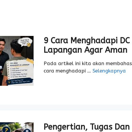
9 Cara Menghadapi DC 
Lapangan Agar Aman
Pada artikel ini kita akan membah
cara menghadapi …
Selengkapnya
Pengertian, Tugas Dan