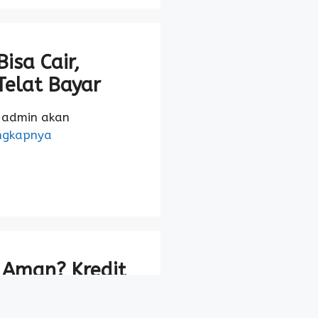
isa Cair,
Telat Bayar
i admin akan
ngkapnya
 Aman? Kredit
lusi Pinjaman
 Cair Kurang