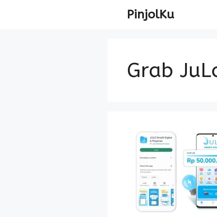
Skip
PinjolKu
to
content
Grab JuL