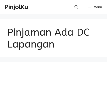
Skip
PinjolKu
Menu
to
content
Pinjaman Ada DC
Lapangan