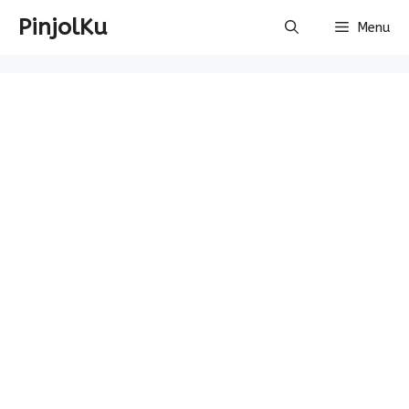
Skip
PinjolKu
Menu
to
content