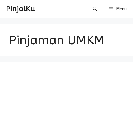
Skip
PinjolKu
Menu
to
content
Pinjaman UMKM