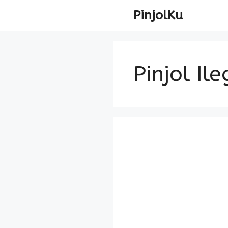
Skip
PinjolKu
to
content
Pinjol Ile