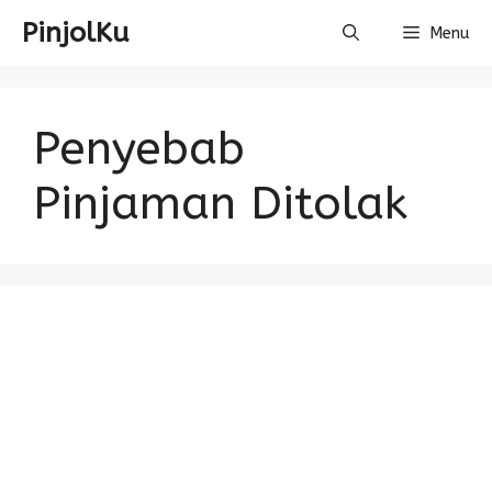
Skip
PinjolKu
Menu
to
content
Penyebab
Pinjaman Ditolak