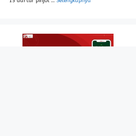
15 daftar pinjol …
Selengkapnya
5 Resiko Gagal Bayar
Pinjaman AdaKami
Halo, apa yang pertama kali kalian pikirkan
apabila kita berbicara …
Selengkapnya