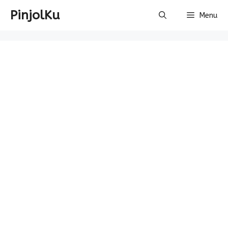
Skip
PinjolKu
Menu
to
content